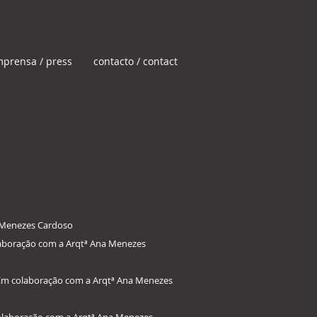
mprensa / press
contacto / contact
 Menezes Cardoso​
olaboração com a Arqtª Ana Menezes
a. Em colaboração com a Arqtª Ana Menezes