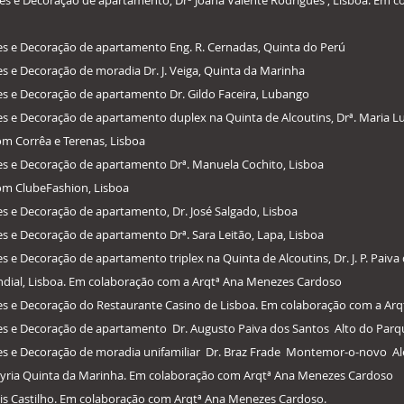
res e Decoração de apartamento, Drª Joana Valente Rodrigues , Lisboa. Em
res e Decoração de apartamento Eng. R. Cernadas, Quinta do Perú
es e Decoração de moradia Dr. J. Veiga, Quinta da Marinha
res e Decoração de apartamento Dr. Gildo Faceira, Lubango
es e Decoração de apartamento duplex na Quinta de Alcoutins, Drª. Maria Lu
m Corrêa e Terenas, Lisboa
res e Decoração de apartamento Drª. Manuela Cochito, Lisboa
om ClubeFashion, Lisboa
res e Decoração de apartamento, Dr. José Salgado, Lisboa
es e Decoração de apartamento Drª. Sara Leitão, Lapa, Lisboa
es e Decoração de apartamento triplex na Quinta de Alcoutins, Dr. J. P. Paiva
dial, Lisboa. Em colaboração com a Arqtª Ana Menezes Cardoso
ores e Decoração do Restaurante Casino de Lisboa. Em colaboração com a A
ores e Decoração de apartamento Dr. Augusto Paiva dos Santos Alto do Par
ores e Decoração de moradia unifamiliar Dr. Braz Frade Montemor-o-novo Al
nyria Quinta da Marinha. Em colaboração com Arqtª Ana Menezes Cardoso
tis Castilho. Em colaboração com Arqtª Ana Menezes Cardoso.