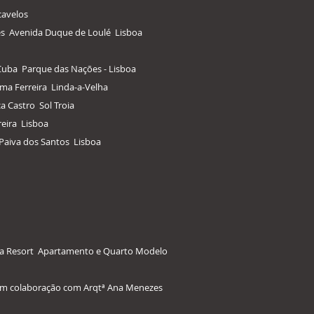
cavelos
mes Avenida Duque de Loulé Lisboa
Cuba Parque das Nações - Lisboa
ima Ferreira Linda-a-Velha
a Castro Sol Troia
eira Lisboa
Paiva dos Santos Lisboa
ssa Resort Apartamento e Quarto Modelo
 Em colaboração com Arqtª Ana Menezes