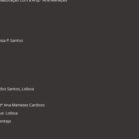
 colaboração com a Arqtª Ana Menezes
isa P. Santos
 dos Santos, Lisboa
rqtª Ana Menezes Cardoso
que Lisboa
entejo