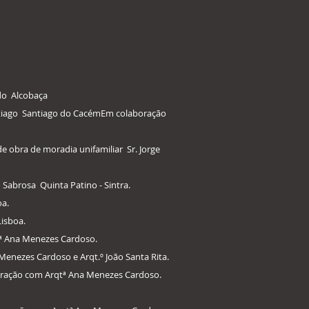
ado Alcobaça
ntiago Santiago do CacémEm colaboração
e obra de moradia unifamiliar Sr. Jorge
 Sabrosa Quinta Patino - Sintra.
oa.
isboa.
tª Ana Menezes Cardoso.
Menezes Cardoso e Arqt.º João Santa Rita.
boração com Arqtª Ana Menezes Cardoso.