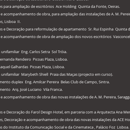
res para ampliação de escritórios Ace Holding Quinta da Fonte, Oeiras.
 e acompanhamento de obra, para ampliação das instalações de A. M. Pereira,
, Lisboa II.
res e Decoração para reformulação de apartamento Sr. Rui Espinha Quinta da
ão e acompanhamento de obra de ampliação dos novos escritórios Vasconcelo
unifamiliar Eng. Carlos Setra Sol Tróia.
ernanda Rendeiro Picoas Plaza, Lisboa.
aquel Galhardas Picoas Plaza, Lisboa.
 unifamiliar Marybeth Shiell Praia das Maças (projecto em curso).
mento duplex Eng. Amilcar Pereira Belas Club de Campo, Sintra.
ento Arq. José Luciano Vila Franca.
 e acompanhamento de obra das novas instalações de A. M. Pereira, Saragga L
res e Decoração do Farol Design Hotel, em parceria com a Arquitecta Ana Me
ores, Decoração e acompanhamento de obra das novas instalações da ACE Hol
 do Instituto da Comunicação Social e da Cinemateca , Palácio Foz Lisboa.