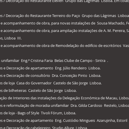
iores / Decoração do Restaurante Eleven Grupo das Lágrimas Lisboa. Em co
ores / Decoração do Restaurante Terreiro do Paço Grupo das Lágrimas Lisboa
ão e acompanhamento de obra, para novas instalações de Sousa Machado, Fer
 e acompanhamento de obra, para ampliação instalações de A. M. Pereira, Sar
, Lisboa III.
o e acompanhamento de obra de Remodelação do edifício de escritórios Vasc
 unifamiliar Eng.ª Cristina Faria Belas Clube de Campo - Sintra .
ores e Decoração de apartamento Eng. Júlio Rendeiro Lisboa.
res e Decoração de consultório Dra. Conceição Pinto Lisboa.
res de loja Casa do Governador Castelo de São Jorge Lisboa.
es de bilheteiras Castelo de São Jorge Lisboa.
ação de Interiores das instalações da Delegação Económica de Macau, Lisboa
res e reformulação de moradia unifamiliar Dra. Gilda Cardoso Restelo, Lisboa
s de loja - Bags of Style Tivoli Fórum, Lisboa.
ores e Decoração de apartamento Eng. Custódio Mingueis Azarujinha, Estoril
res e Decoração de cabeleireiro Studio Allure Lisboa.