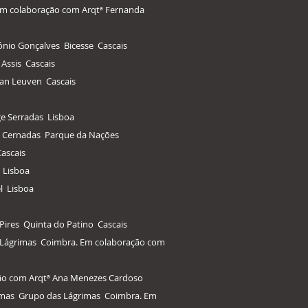
 Em colaboração com Arqtª Fernanda
ónio Gonçalves Bicesse Cascais
Assis Cascais
Van Leuven Cascais
ge Serradas Lisboa
ui Cernadas Parque da Nações
Cascais
 Lisboa
l Lisboa
 Pires Quinta do Patino Cascais
as Lágrimas Coimbra. Em colaboração com
ação com Arqtª Ana Menezes Cardoso
grimas Grupo das Lágrimas Coimbra. Em