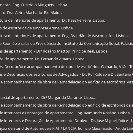
amento Eng. Custódio Mingueis Lisboa.
nto Dra. Alzira Machado Rio Maior.
tura de Interiores de apartamento Dr. Paes Ferreira Lisboa.
o de escritórios da empresa Arena, Lisboa.
ctura de Interiores de apartamento Eng. Brandão de Vasconcellos Lisboa.
 Reunião e salas da Presidência do Instituto da Comunicação Social, Paláci
res de apartamento - Drª Rosário Mattos Principe Real, Lisboa.
ção de apartamento Dr. Fernando Amaro Lisboa.
ores, Decoração e acompanhamento de obra de escritórios Galhardo, Vilão, T
res e Decoração dos escritórios de Advogados - Dr. Rui Roldão e Dr. Santana 
o e acompanhamento de obra de Remodelação do edifício de escritórios Vasc
 parcial de apartamento Drª Margarida Marante Lisboa.
o e acompanhamento de obra de Remodelação do edificio de escritórios da 
 de Interiores e Decoração de Apartamento Eng. Raimundo Rosário Lisboa.
e Interiores e Decoração de Apartamento Duplex - Dr. José Miguel Júdice - L
ão de Stand de Automóveis FIAT / LANCIA, Edificio Classificado - Av. da Lib