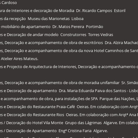
s Cardoso
tura de Interiores e decoração de Moradia Dr. Ricardo Campos Estoril
ores da recepção Museu das Marionetas Lisboa
e mobiliário de apartamento Dr. Matos Pereira Portimão
ores e Decoração de andar modelo Construtorres Torres Vedras
ores, Decoração e acompanhamento de obra de escritórios Dra. Alzira Mach
riores, Decoração e acompanhamento de obra da nova Hotel Caminhos de Sa
Atelier Aires Mateus.
ores e Projecto de Arquitectura de Interiores, Decoração e acompanhamento d
ores, Decoração e acompanhamento de obra de moradia unifamiliar Sr. Simão
ores e Decoração de apartamento Dra. Maria Eduarda Paiva dos Santos - Lisb
ão e acompanhamento de obra, para instalações de SPA Parque das Nações, L
ores e Decoração do Restaurante Praia-Café Oeiras. Em colaboração com Arq
ores e Decoração do Restaurante Rios Oeiras. Em colaboração com Arqtª Ana 
iores / Decoração do Hotel Vila Monte Grupo das Lágrimas Algarve. Em cola
res / Decoração de Apartamento Engª Cristina Faria Algarve.