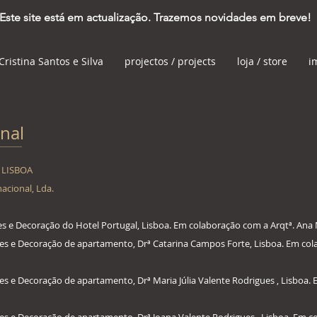
Este site está em actualização. Trazemos novidades em breve!
Cristina Santos e Silva
projectos / projects
loja / store
i
onal
- LISBOA
nacional, Lda.
res e Decoração do Hotel Portugal, Lisboa. Em colaboração com a Arqtª. Ana
ores e Decoração de apartamento, Drª Catarina Campos Forte, Lisboa. Em c
res e Decoração de apartamento, Drª Maria Júlia Valente Rodrigues , Lisbo