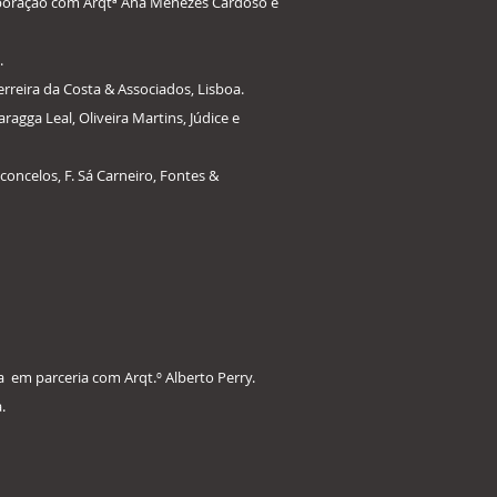
laboração com Arqtª Ana Menezes Cardoso e
.
reira da Costa & Associados, Lisboa.
agga Leal, Oliveira Martins, Júdice e
oncelos, F. Sá Carneiro, Fontes &
 em parceria com Arqt.º Alberto Perry.
.