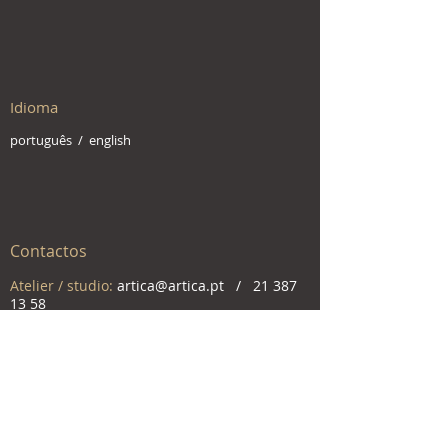
Idioma
português /
english
Contactos
Atelier / studio:
artica@artica.pt
/
21 387
13 58
Loja / store:
artica.css@artica.pt
/
21 387
22 31
Rua da Artilharia Um, 104-A,
1070-015
Lisboa